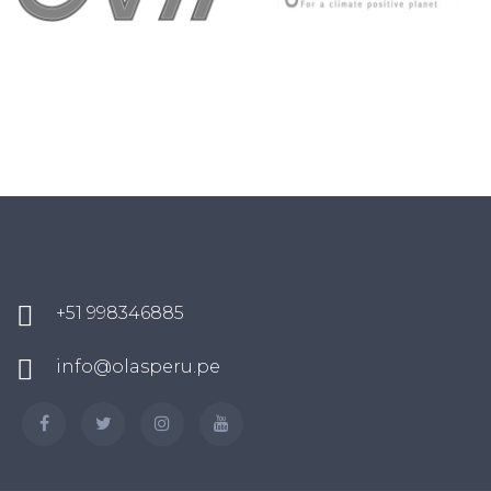
+51 998346885
info@olasperu.pe