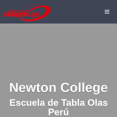
Newton College
Escuela de Tabla Olas
Perú