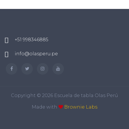
+51 998346885
info@olasperu.pe
Copyright ©
2026 Escuela de tabla Olas Perú
Made with
Brownie Labs