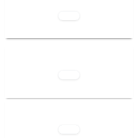
Playa Makaha
Leer Más
Playa La Pampilla
Leer Más
Playa Redondo
Leer Más