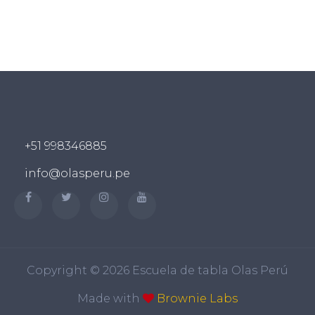
+51 998346885
info@olasperu.pe
Copyright ©
2026 Escuela de tabla Olas Perú
Made with
Brownie Labs