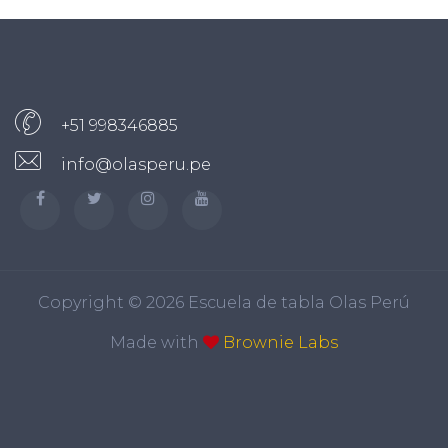
+51 998346885
info@olasperu.pe
Copyright ©
2026 Escuela de tabla Olas Perú
Made with
Brownie Labs