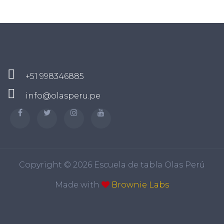
+51 998346885
info@olasperu.pe
Copyright ©
2026 Escuela de tabla Olas Perú
Made with
Brownie Labs