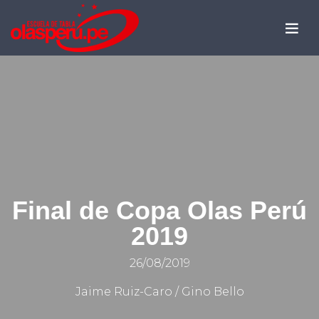
Final de Copa Olas Perú
2019
26/08/2019
Jaime Ruiz-Caro / Gino Bello