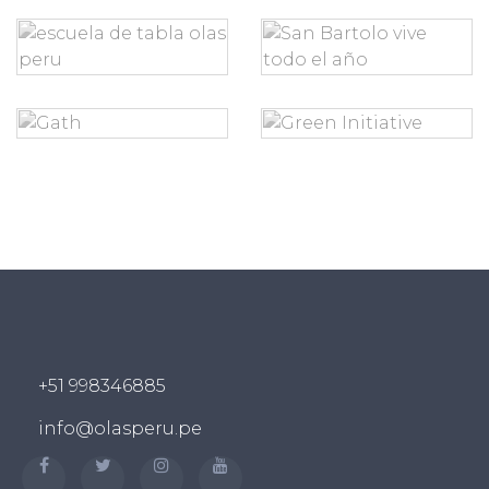
+51 998346885
info@olasperu.pe