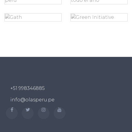
+51 998346885
info@olasperu.pe